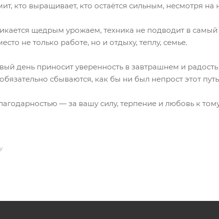
мит, кто выращивает, кто остаётся сильным, несмотря на н
ликается щедрым урожаем, техника не подводит в самый
есто не только работе, но и отдыху, теплу, семье.
вый день приносит уверенность в завтрашнем и радость 
бязательно сбываются, как бы ни был непрост этот путь
агодарностью — за вашу силу, терпение и любовь к тому,
У