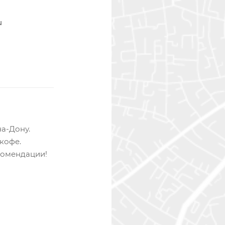
u
на-Дону.
кофе.
комендации!