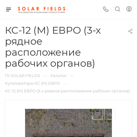
КС-12 (М) ЕВРО (3-х
рядное
расположение
рабочих органов)
—
—
ГК SOLAR FIELDS
Каталог
—
Культиваторы КС (М) ЕВРО
КС-12 (М) ЕВРО (3-х рядное расположение рабочих органов)