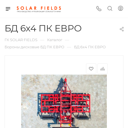
БД 6х4 ПК ЕВРО
—
—
ГК SOLAR FIELDS
Каталог
—
Бороны дисковые БД ПК ЕВРО
БД 6х4 ПК ЕВРО