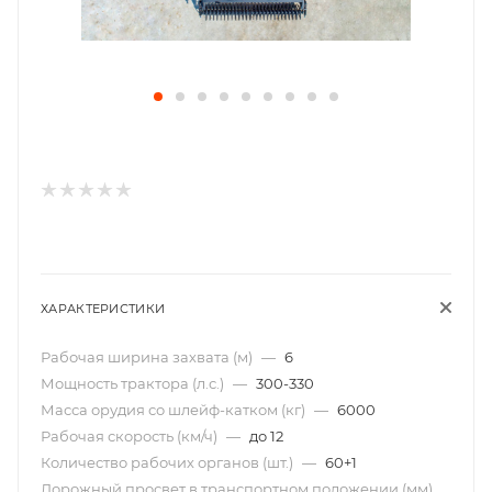
ХАРАКТЕРИСТИКИ
Рабочая ширина захвата (м)
—
6
Мощность трактора (л.с.)
—
300-330
Масса орудия со шлейф-катком (кг)
—
6000
Рабочая скорость (км/ч)
—
до 12
Количество рабочих органов (шт.)
—
60+1
Дорожный просвет в транспортном положении (мм)