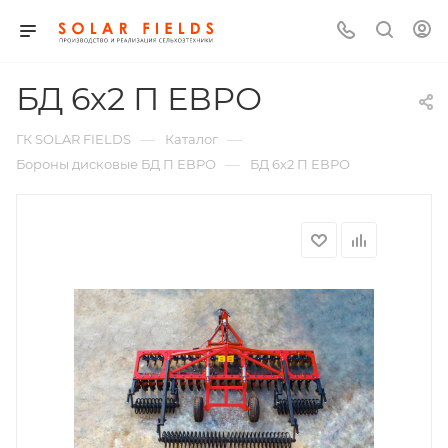
БД 6х2 П ЕВРО
—
—
ГК SOLAR FIELDS
Каталог
—
Бороны дисковые БД П ЕВРО
БД 6х2 П ЕВРО