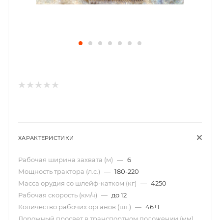
ХАРАКТЕРИСТИКИ
Рабочая ширина захвата (м)
—
6
Мощность трактора (л.с.)
—
180-220
Масса орудия со шлейф-катком (кг)
—
4250
Рабочая скорость (км/ч)
—
до 12
Количество рабочих органов (шт.)
—
46+1
Дорожный просвет в транспортном положении (мм)