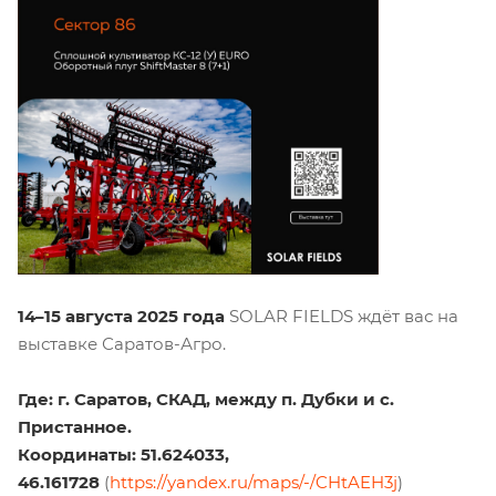
14–15 августа 2025 года
SOLAR FIELDS ждёт вас на
выставке Саратов-Агро.
Где: г. Саратов, СКАД, между п. Дубки и с.
Пристанное.
Координаты: 51.624033,
46.161728
(
https://yandex.ru/maps/-/CHtAEH3j
)