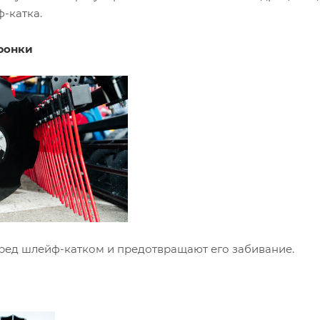
-катка.
ронки
ред шлейф-катком и предотвращают его забивание.