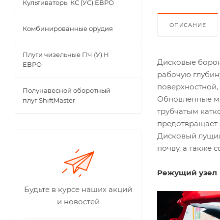
Культиваторы КС (УС) ЕВРО
ОПИСАНИЕ
Комбинированные орудия
Плуги чизельные ПЧ (У) Н
Дисковые борон
ЕВРО
рабочую глубин
поверхностной,
Полунавесной оборотный
Обновленные мо
плуг ShiftMaster
трубчатым катк
предотвращает 
Дисковый лущил
почву, а также 
Режущий узел
Будьте в курсе наших акций
и новостей