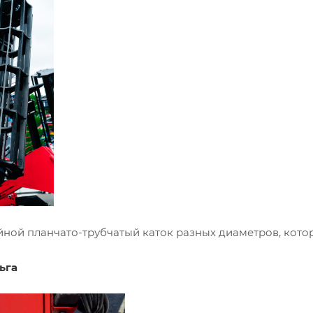
йной планчато-трубчатый каток разных диаметров, кото
ьга