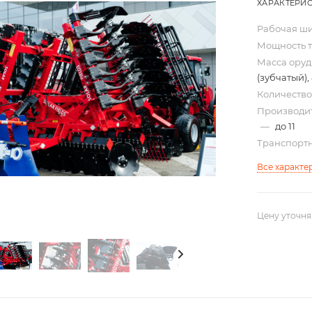
ХАРАКТЕРИ
Рабочая ши
Мощность тр
Масса оруд
(зубчатый)
Количество
Производит
—
до 11
Транспортн
Все характе
Цену уточня