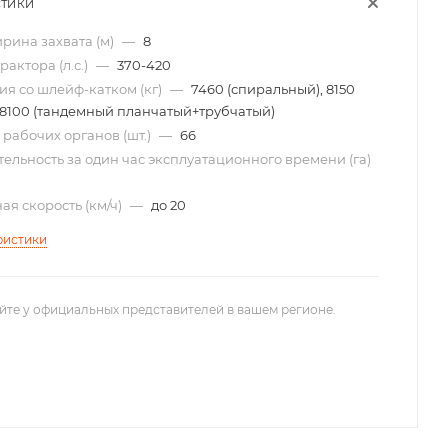
СТИКИ
рина захвата (м)
—
8
актора (л.с.)
—
370-420
ия со шлейф-катком (кг)
—
7460 (спиральный), 8150
, 8100 (тандемный планчатый+трубчатый)
 рабочих органов (шт.)
—
66
ельность за один час эксплуатационного времени (га)
ая скорость (км/ч)
—
до 20
ристики
йте у официальных представителей в вашем регионе.