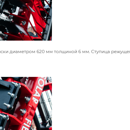
ски диаметром 620 мм толщиной 6 мм. Ступица режуще